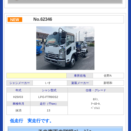
No.62346
車所在地
佐野A
シャシメーカー
いすゞ
架装メーカー
新明和
年式
シャシ型式
仕様・グレード
H29/03
LPG-FTR90S2
8ﾄﾝ,
車検年月
走行（千km）
ｱｰﾑﾛｰﾙ,
ﾍﾞｯﾄﾚｽ
抹消
13
低走行 実走行です。