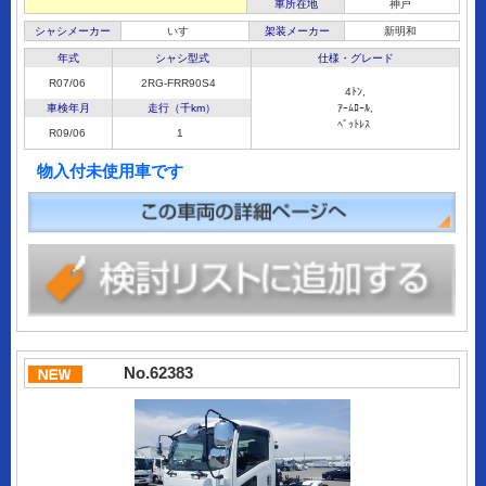
車所在地
神戸
シャシメーカー
いすゞ
架装メーカー
新明和
年式
シャシ型式
仕様・グレード
R07/06
2RG-FRR90S4
4ﾄﾝ,
車検年月
走行（千km）
ｱｰﾑﾛｰﾙ,
ﾍﾞｯﾄﾚｽ
R09/06
1
物入付未使用車です
No.62383