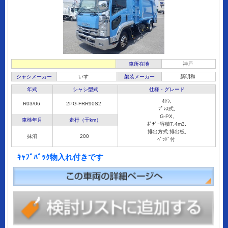
車所在地
神戸
シャシメーカー
いすゞ
架装メーカー
新明和
年式
シャシ型式
仕様・グレード
4ﾄﾝ,
R03/06
2PG-FRR90S2
ﾌﾟﾚｽ式,
G-PX,
車検年月
走行（千km）
ﾎﾞﾃﾞｰ容積7.4m3,
排出方式:排出板,
抹消
200
ﾍﾞｯﾄﾞ付
ｷｬﾌﾞﾊﾞｯｸ物入れ付きです