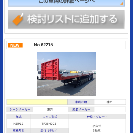
No.62215
車所在地
神戸
シャシメーカー
東邦
架装メーカー
年式
シャシ型式
仕様・グレード
H25/12
TF36H2C3
平床式,
車検年月
走行（千km）
3軸車,