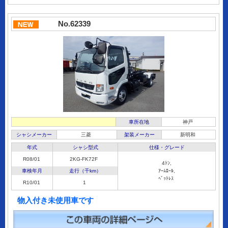
No.62339
車所在地
神戸
シャシメーカー
三菱
架装メーカー
新明和
年式
シャシ型式
仕様・グレード
R08/01
2KG-FK72F
4ﾄﾝ,
車検年月
走行（千km）
ｱｰﾑﾛｰﾙ,
ﾍﾞｯﾄﾚｽ
R10/01
1
物入付き未使用車です