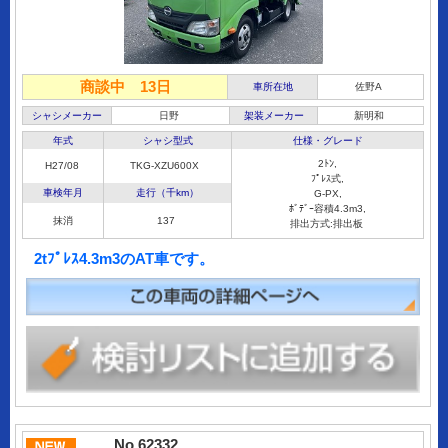
商談中 13日
車所在地
佐野A
シャシメーカー
日野
架装メーカー
新明和
年式
シャシ型式
仕様・グレード
2ﾄﾝ,
H27/08
TKG-XZU600X
ﾌﾟﾚｽ式,
車検年月
走行（千km）
G-PX,
ﾎﾞﾃﾞｰ容積4.3m3,
抹消
137
排出方式:排出板
2tﾌﾟﾚｽ4.3m3のAT車です。
No.62332