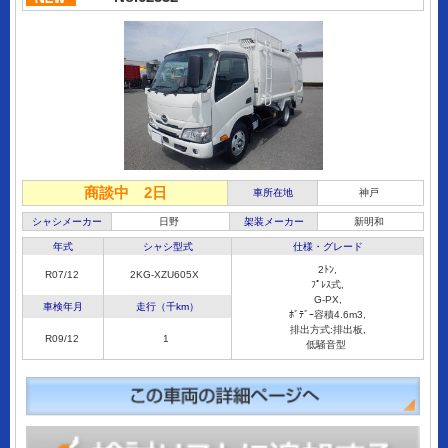
商談中 2日
車所在地
神戸
シャシメーカー
日野
架装メーカー
新明和
年式
シャシ型式
仕様・グレード
2ﾄﾝ,
R07/12
2KG-XZU605X
ﾌﾟﾚｽ式,
G-PX,
車検年月
走行（千km）
ﾎﾞﾃﾞｰ容積4.6m3,
排出方式:排出板,
R09/12
1
低騒音型