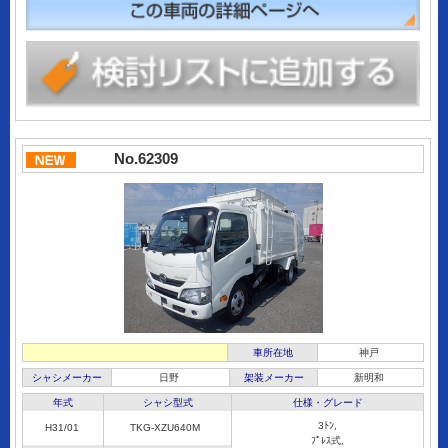
No.62309
車所在地
神戸
シャシメーカー
日野
架装メーカー
新明和
年式
シャシ型式
仕様・グレード
3ﾄﾝ,
H31/01
TKG-XZU640M
ﾌﾟﾚｽ式,