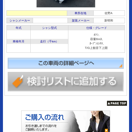
車所在地
佐野A
シャシメーカー
架装メーカー
新明和
年式
シャシ型式
仕様・グレード
4ﾄﾝ,
容量8m3,
車検年月
走行（千km）
ｵｰﾌﾟﾝｺﾝﾃﾅ,
T/G上観音下上開