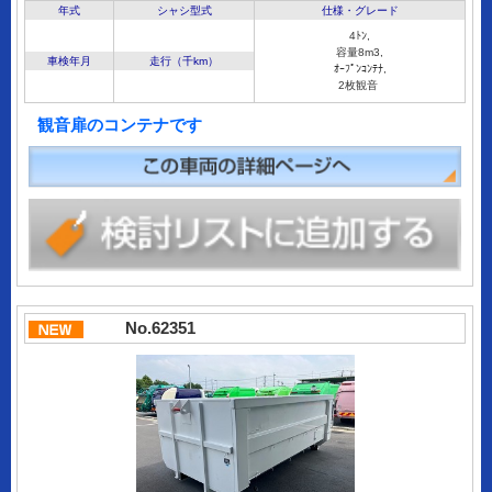
年式
シャシ型式
仕様・グレード
4ﾄﾝ,
容量8m3,
車検年月
走行（千km）
ｵｰﾌﾟﾝｺﾝﾃﾅ,
2枚観音
観音扉のコンテナです
No.62351