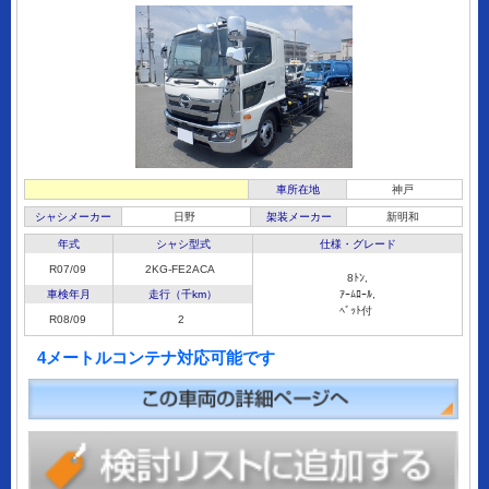
車所在地
神戸
シャシメーカー
日野
架装メーカー
新明和
年式
シャシ型式
仕様・グレード
R07/09
2KG-FE2ACA
8ﾄﾝ,
車検年月
走行（千km）
ｱｰﾑﾛｰﾙ,
ﾍﾞｯﾄ付
R08/09
2
4メートルコンテナ対応可能です