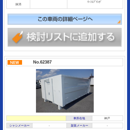
ﾘｰﾌｽﾌﾟﾘﾝｸﾞ
抹消
No.62387
車所在地
神戸
シャシメーカー
-
架装メーカー
-