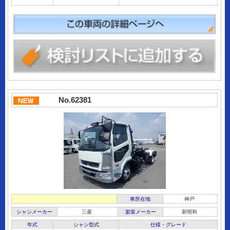
No.62381
車所在地
神戸
シャシメーカー
三菱
架装メーカー
新明和
年式
シャシ型式
仕様・グレード