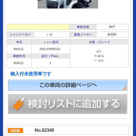
車所在地
神戸
シャシメーカー
いすゞ
架装メーカー
新明和
年式
シャシ型式
仕様・グレード
R06/11
2RG-FRR90S4
4ﾄﾝ,
車検年月
走行（千km）
ｱｰﾑﾛｰﾙ,
ﾍﾞｯﾄﾚｽ
R08/11
2
物入付未使用車です
No.62340