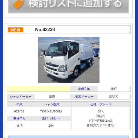
No.62238
車所在地
神戸
シャシメーカー
日野
架装メーカー
新明和
年式
シャシ型式
仕様・グレード
H29/09
TKG-XZU700M
3ﾄﾝ,
回転式,
車検年月
走行（千km）
ﾎﾞﾃﾞｰ容積6.1m3,
排出方式:ﾀﾞﾝﾌﾟ排出
抹消
184