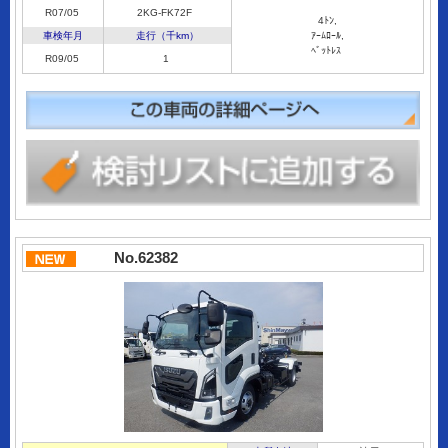
R07/05
2KG-FK72F
4ﾄﾝ,
車検年月
走行（千km）
ｱｰﾑﾛｰﾙ,
ﾍﾞｯﾄﾚｽ
R09/05
1
No.62382