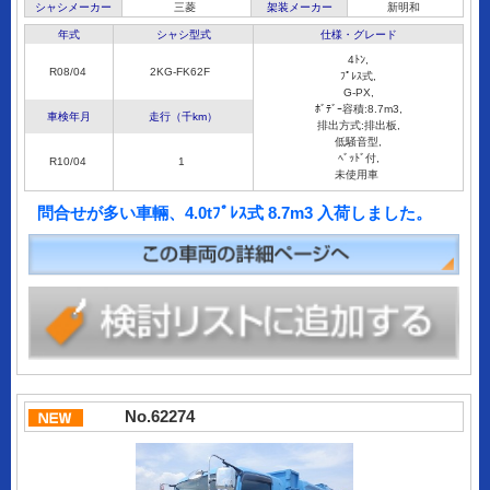
シャシメーカー
三菱
架装メーカー
新明和
年式
シャシ型式
仕様・グレード
4ﾄﾝ,
R08/04
2KG-FK62F
ﾌﾟﾚｽ式,
G-PX,
ﾎﾞﾃﾞｰ容積:8.7m3,
車検年月
走行（千km）
排出方式:排出板,
低騒音型,
ﾍﾞｯﾄﾞ付,
R10/04
1
未使用車
問合せが多い車輛、4.0tﾌﾟﾚｽ式 8.7m3 入荷しました。
No.62274