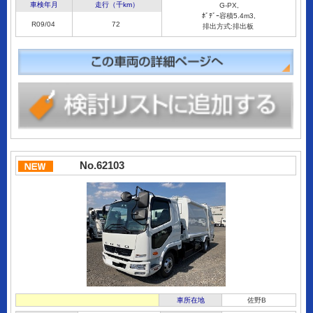
車検年月
走行（千km）
G-PX,
ﾎﾞﾃﾞｰ容積5.4m3,
R09/04
72
排出方式:排出板
No.62103
車所在地
佐野B