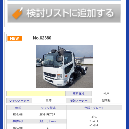
No.62380
車所在地
神戸
シャシメーカー
三菱
架装メーカー
新明和
年式
シャシ型式
仕様・グレード
R07/08
2KG-FK72F
4ﾄﾝ,
車検年月
走行（千km）
ｱｰﾑﾛｰﾙ,
ﾍﾞｯﾄﾚｽ
R09/08
1